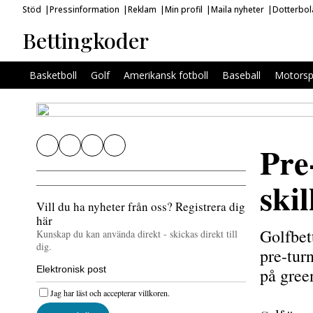
Stöd
Pressinformation
Reklam
Min profil
Maila nyheter
Dotterbo
Bettingkoder
Basketboll
Golf
Amerikansk fotboll
Baseball
Motorsp
Pre
skil
Vill du ha nyheter från oss? Registrera dig
här
Golfbet
Kunskap du kan använda direkt - skickas direkt till
dig.
pre-tur
på gree
Jag har läst och accepterar villkoren.