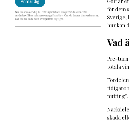
Golf är e
Anmäl dig
för dem s
När du anmäler dig till vårt nyhetsbrev accepterar du även våra
användarvillkor och personuppgiftspolicy. Om du ångrar din registrering
Sverige, 
kan du när som helst avregistrera dig igen.
hur kan 
Vad 
Pre-turn
totala vi
Fördelen 
tidigare 
putting”.
Nackdelen
skada el