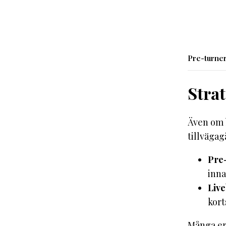
Pre-turner
Strat
Även om b
tillvägag
Pre
inna
Live
kort
Många er