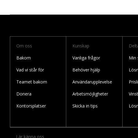
Om oss
Kunskap
Delt
Bakom
Vanliga frågor
Min 
Vad vi står för
Behöver hjälp
Lösn
Teamet bakom
Användarupplevelse
Prisl
Donera
Arbetsmöjligheter
Vins
Kontorsplatser
Skicka in tips
Lösn
Lär känna oss