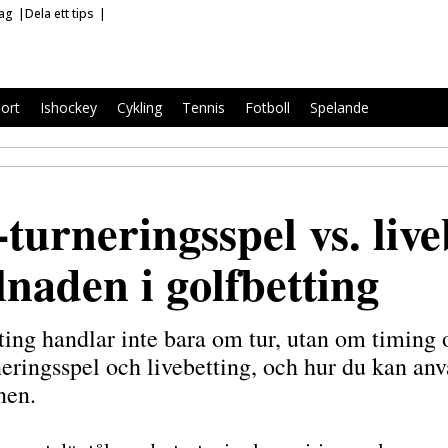
lag
Dela ett tips
ort
Ishockey
Cykling
Tennis
Fotboll
Spelande
-turneringsspel vs. live
lnaden i golfbetting
ting handlar inte bara om tur, utan om timing 
neringsspel och livebetting, och hur du kan an
nen.