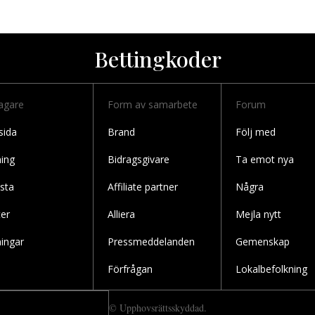
Bettingkoder
agare
Form av samarbete
Forum
sida
Brand
Följ med
ing
Bidragsgivare
Ta emot nya
ista
Affiliate partner
Några
ter
Alliera
Mejla nytt
ingar
Pressmeddelanden
Gemenskap
Förfrågan
Lokalbefolkning
© Upphovsrättsskyddad.