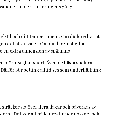
 positioner under turneringens gång.
pelstil och ditt temperament. Om du föredrar att
gen det bästa valet. Om du däremot gillar
ge en extra dimension av spänning.
r en oförutsägbar sport. Även de bästa spelarna
 Därför bör betting alltid ses som underhållning
 sträcker sig över flera dagar och påverkas av
sform. Det gör att både pre-turneringsspel och