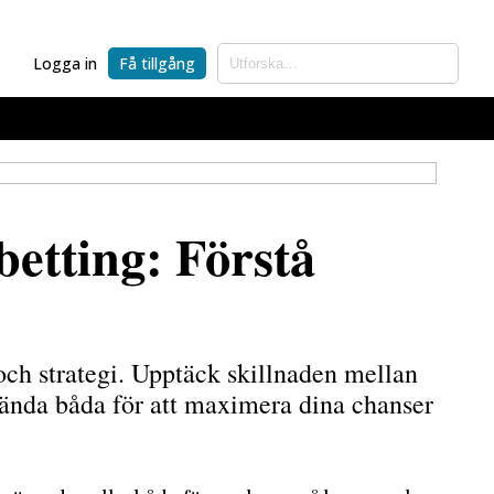
Logga in
Få tillgång
betting: Förstå
och strategi. Upptäck skillnaden mellan
vända båda för att maximera dina chanser