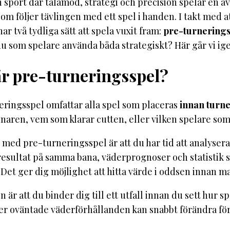
n sport där tålamod, strategi och precision spelar en 
om följer tävlingen med ett spel i handen. I takt med att
har två tydliga sätt att spela vuxit fram:
pre-turnerings
du som spelare använda båda strategiskt? Här går vi i
är pre-turneringsspel?
eringsspel omfattar alla spel som placeras
innan turne
nnaren, vem som klarar cutten, eller vilken spelare som 
med pre-turneringsspel är att du har tid att analysera 
resultat på samma bana, väderprognoser och statistik 
 Det ger dig möjlighet att hitta värde i oddsen innan m
 är att du binder dig till ett utfall innan du sett hur sp
ler oväntade väderförhållanden kan snabbt förändra fö