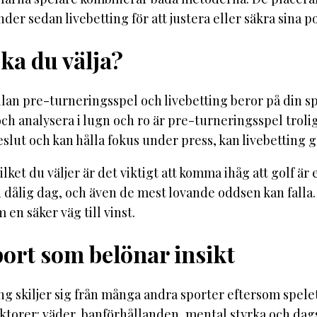
der sedan livebetting för att justera eller säkra sina
ka du välja?
lan pre-turneringsspel och livebetting beror på din s
ch analysera i lugn och ro är pre-turneringsspel troli
slut och kan hålla fokus under press, kan livebetting 
ilket du väljer är det viktigt att komma ihåg att golf ä
 dålig dag, och även de mest lovande oddsen kan falla.
m en säker väg till vinst.
ort som belönar insikt
ng skiljer sig från många andra sporter eftersom spelet
ktorer: väder, banförhållanden, mental styrka och dag