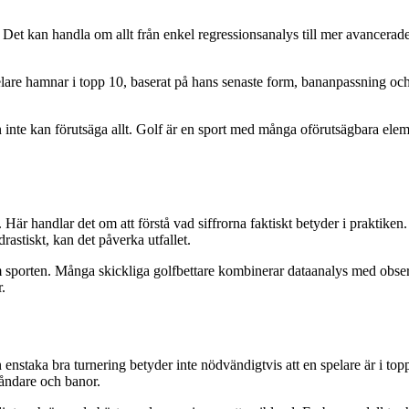
 Det kan handla om allt från enkel regressionsanalys till mer avancera
elare hamnar i topp 10, baserat på hans senaste form, bananpassning oc
 inte kan förutsäga allt. Golf är en sport med många oförutsägbara eleme
 Här handlar det om att förstå vad siffrorna faktiskt betyder i praktike
rastiskt, kan det påverka utfallet.
orten. Många skickliga golfbettare kombinerar dataanalys med observat
.
nstaka bra turnering betyder inte nödvändigtvis att en spelare är i topp
ståndare och banor.