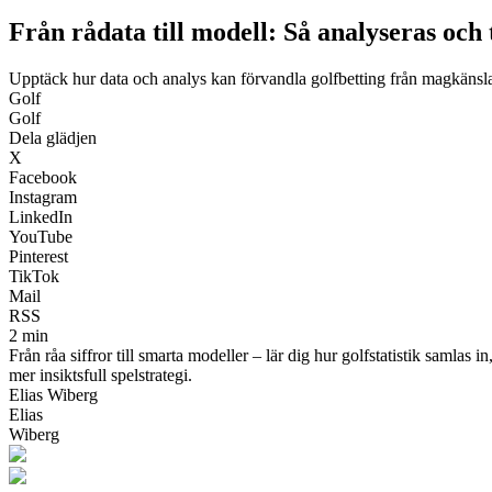
Från rådata till modell: Så analyseras och t
Upptäck hur data och analys kan förvandla golfbetting från magkänsla
Golf
Golf
Dela glädjen
X
Facebook
Instagram
LinkedIn
YouTube
Pinterest
TikTok
Mail
RSS
2 min
Från råa siffror till smarta modeller – lär dig hur golfstatistik samlas
mer insiktsfull spelstrategi.
Elias Wiberg
Elias
Wiberg