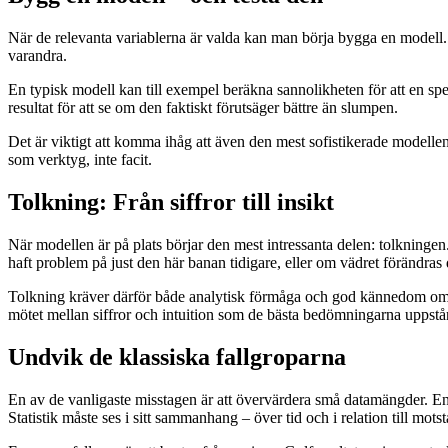
När de relevanta variablerna är valda kan man börja bygga en modell.
varandra.
En typisk modell kan till exempel beräkna sannolikheten för att en sp
resultat för att se om den faktiskt förutsäger bättre än slumpen.
Det är viktigt att komma ihåg att även den mest sofistikerade modellen
som verktyg, inte facit.
Tolkning: Från siffror till insikt
När modellen är på plats börjar den mest intressanta delen: tolkningen.
haft problem på just den här banan tidigare, eller om vädret förändras d
Tolkning kräver därför både analytisk förmåga och god kännedom om sp
mötet mellan siffror och intuition som de bästa bedömningarna uppstår
Undvik de klassiska fallgroparna
En av de vanligaste misstagen är att övervärdera små datamängder. En e
Statistik måste ses i sitt sammanhang – över tid och i relation till mot