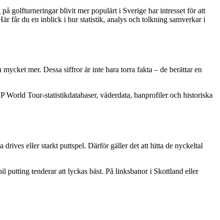
å golfturneringar blivit mer populärt i Sverige har intresset för att
Här får du en inblick i hur statistik, analys och tolkning samverkar i
mycket mer. Dessa siffror är inte bara torra fakta – de berättar en
P World Tour-statistikdatabaser, väderdata, banprofiler och historiska
drives eller starkt puttspel. Därför gäller det att hitta de nyckeltal
 putting tenderar att lyckas bäst. På linksbanor i Skottland eller