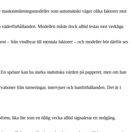
de maskininlärningsmodeller som automatiskt väger olika faktorer mot
h väderförhållanden. Modellen måste dock alltid testas mot verkliga
nt – från vindbyar till mentala faktorer – och modeller bör därför ses
n. En spelare kan ha starka statistiska värden på papperet, men om han
ioner från turneringar, intervjuer och banförhållanden. Det är i
form, lika lite som en dålig vecka alltid signalerar en nedgång.