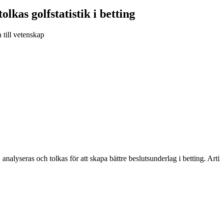
olkas golfstatistik i betting
 till vetenskap
 in, analyseras och tolkas för att skapa bättre beslutsunderlag i betting.