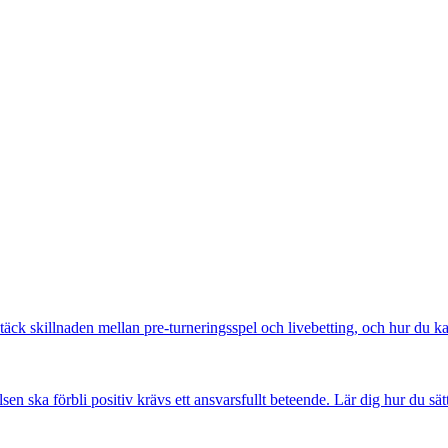
ptäck skillnaden mellan pre-turneringsspel och livebetting, och hur du 
n ska förbli positiv krävs ett ansvarsfullt beteende. Lär dig hur du sät