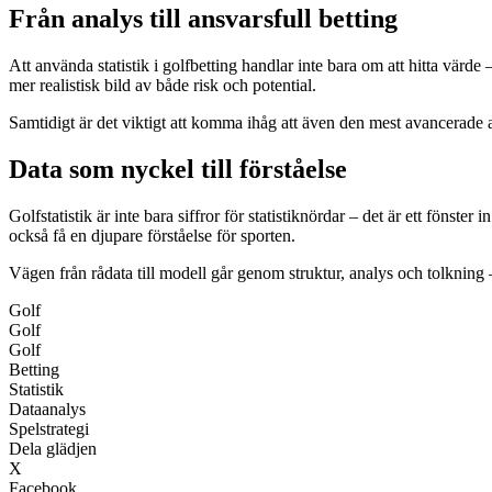
Från analys till ansvarsfull betting
Att använda statistik i golfbetting handlar inte bara om att hitta vär
mer realistisk bild av både risk och potential.
Samtidigt är det viktigt att komma ihåg att även den mest avancerade a
Data som nyckel till förståelse
Golfstatistik är inte bara siffror för statistiknördar – det är ett fönst
också få en djupare förståelse för sporten.
Vägen från rådata till modell går genom struktur, analys och tolkning
Golf
Golf
Golf
Betting
Statistik
Dataanalys
Spelstrategi
Dela glädjen
X
Facebook