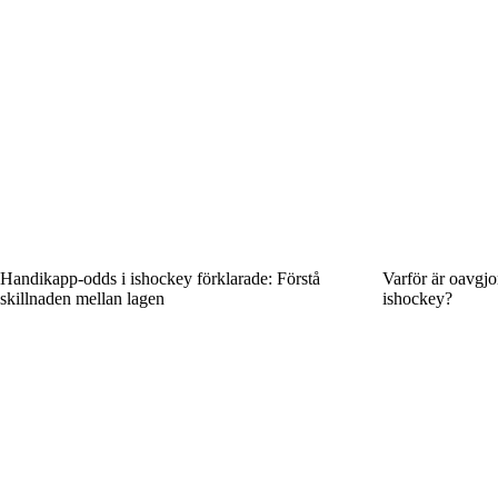
Handikapp-odds i ishockey förklarade: Förstå
Varför är oavgjor
skillnaden mellan lagen
ishockey?