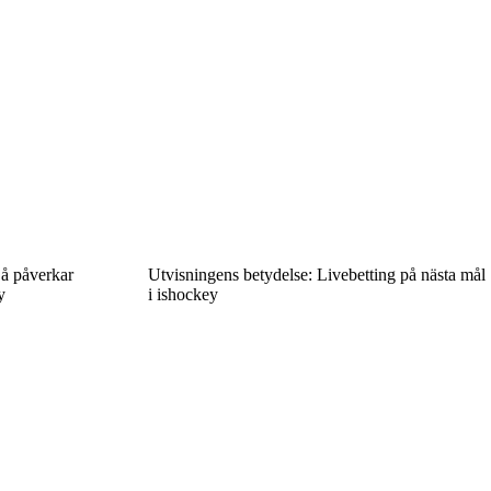
Så påverkar
Utvisningens betydelse: Livebetting på nästa mål
y
i ishockey