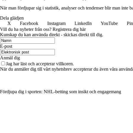
När man fördjupar sig i statistik, analyser och tendenser blir man inte b
Dela glädjen
X
Facebook
Instagram
LinkedIn
YouTube
Pin
Vill du ha nyheter från oss? Registrera dig här
Kunskap du kan använda direkt - skickas direkt till dig.
E-post
Anmäl dig
Jag har läst och accepterar villkoren.
När du anmäler dig till vårt nyhetsbrev accepterar du även våra använda
Fördjupa dig i sporten: NHL-betting som insikt och engagemang