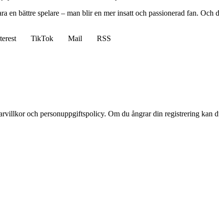
ara en bättre spelare – man blir en mer insatt och passionerad fan. Och d
terest
TikTok
Mail
RSS
rvillkor och personuppgiftspolicy. Om du ångrar din registrering kan du