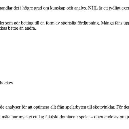
andlar det i högre grad om kunskap och analys. NHL är ett tydligt exemp
t det som gör betting till en form av sportslig fördjupning. Många fans up
ckas bättre än andra.
shockey
 analyser för att optimera allt från spelarbyten till skottvinklar. För 
 mäta hur mycket ett lag faktiskt dominerar spelet – oberoende av om pu