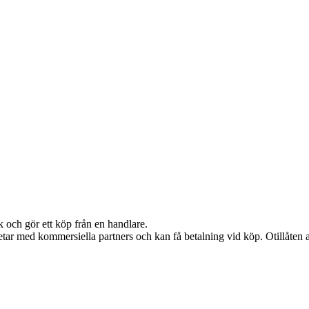
k och gör ett köp från en handlare.
tar med kommersiella partners och kan få betalning vid köp. Otillåten 