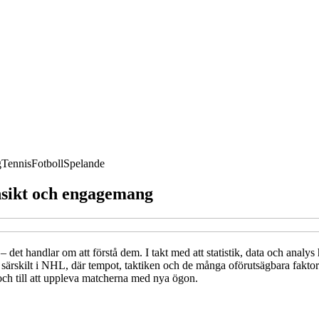
g
Tennis
Fotboll
Spelande
nsikt och engagemang
et handlar om att förstå dem. I takt med att statistik, data och analys h
ller särskilt i NHL, där tempot, taktiken och de många oförutsägbara fakto
 och till att uppleva matcherna med nya ögon.