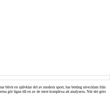
ar blivit en självklar del av modern sport, har betting utvecklats från
rerna gör ligan till en av de mest komplexa att analysera. När det görs