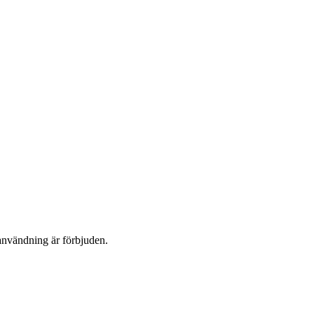
användning är förbjuden.