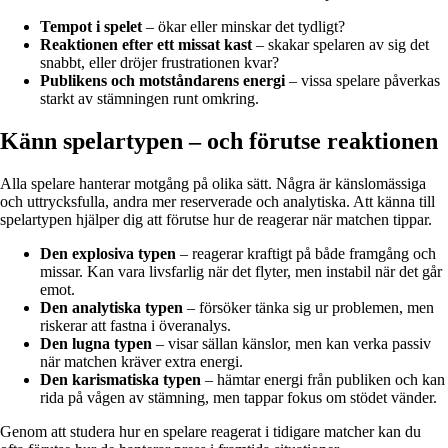
Tempot i spelet
– ökar eller minskar det tydligt?
Reaktionen efter ett missat kast
– skakar spelaren av sig det
snabbt, eller dröjer frustrationen kvar?
Publikens och motståndarens energi
– vissa spelare påverkas
starkt av stämningen runt omkring.
Känn spelartypen – och förutse reaktionen
Alla spelare hanterar motgång på olika sätt. Några är känslomässiga
och uttrycksfulla, andra mer reserverade och analytiska. Att känna till
spelartypen hjälper dig att förutse hur de reagerar när matchen tippar.
Den explosiva typen
– reagerar kraftigt på både framgång och
missar. Kan vara livsfarlig när det flyter, men instabil när det går
emot.
Den analytiska typen
– försöker tänka sig ur problemen, men
riskerar att fastna i överanalys.
Den lugna typen
– visar sällan känslor, men kan verka passiv
när matchen kräver extra energi.
Den karismatiska typen
– hämtar energi från publiken och kan
rida på vågen av stämning, men tappar fokus om stödet vänder.
Genom att studera hur en spelare reagerat i tidigare matcher kan du