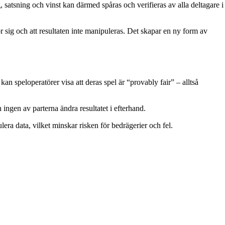
g, satsning och vinst kan därmed spåras och verifieras av alla deltagare i
ör sig och att resultaten inte manipuleras. Det skapar en ny form av
an speloperatörer visa att deras spel är “provably fair” – alltså
ingen av parterna ändra resultatet i efterhand.
ulera data, vilket minskar risken för bedrägerier och fel.