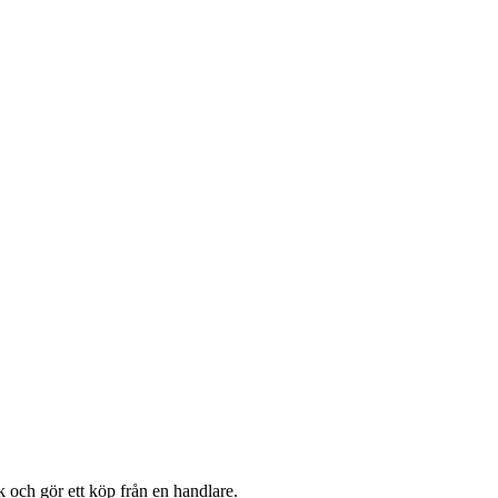
k och gör ett köp från en handlare.