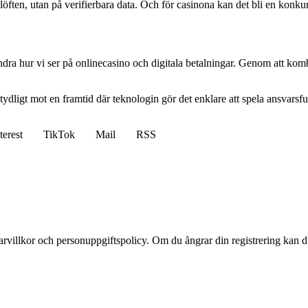
öften, utan på verifierbara data. Och för casinona kan det bli en konkurre
dra hur vi ser på onlinecasino och digitala betalningar. Genom att komb
igt mot en framtid där teknologin gör det enklare att spela ansvarsfullt – 
terest
TikTok
Mail
RSS
rvillkor och personuppgiftspolicy. Om du ångrar din registrering kan du