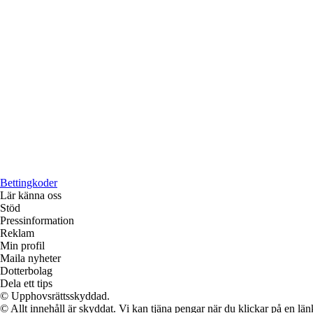
Bettingkoder
Lär känna oss
Stöd
Pressinformation
Reklam
Min profil
Maila nyheter
Dotterbolag
Dela ett tips
© Upphovsrättsskyddad.
© Allt innehåll är skyddat. Vi kan tjäna pengar när du klickar på en län