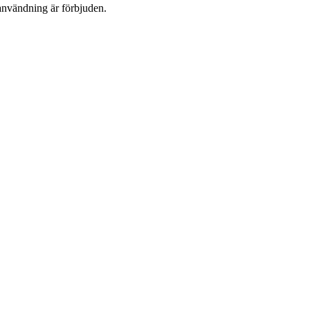
användning är förbjuden.