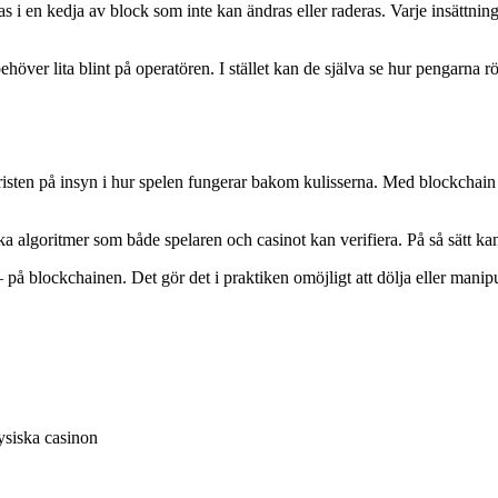
as i en kedja av block som inte kan ändras eller raderas. Varje insättnin
ehöver lita blint på operatören. I stället kan de själva se hur pengarna r
bristen på insyn i hur spelen fungerar bakom kulisserna. Med blockchain k
a algoritmer som både spelaren och casinot kan verifiera. På så sätt kan 
 – på blockchainen. Det gör det i praktiken omöjligt att dölja eller manip
ysiska casinon