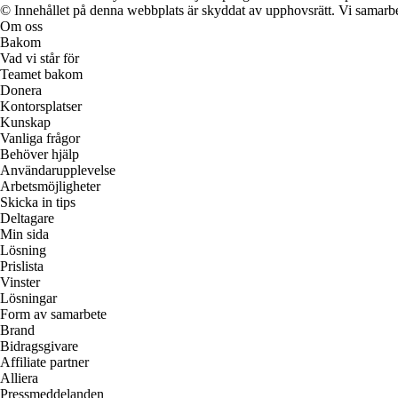
© Innehållet på denna webbplats är skyddat av upphovsrätt. Vi samarbe
Om oss
Bakom
Vad vi står för
Teamet bakom
Donera
Kontorsplatser
Kunskap
Vanliga frågor
Behöver hjälp
Användarupplevelse
Arbetsmöjligheter
Skicka in tips
Deltagare
Min sida
Lösning
Prislista
Vinster
Lösningar
Form av samarbete
Brand
Bidragsgivare
Affiliate partner
Alliera
Pressmeddelanden