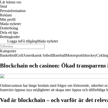
Lär känna oss
Stöd
Pressinformation
Reklam
Min profil
Maila nyheter
Dotterbolag
Dela ett tips
Bettingkoder
Logga in
Få tillgång
Maila nyheter
Kategorier
Basketboll
Golf
Amerikansk fotboll
Baseball
Motorsport
Ishockey
Cyklin
Blockchain och casinon: Ökad transparens 
Onlinecasinon har länge brottats med frågor om förtroende, säkerhet och
framväxt öppnas nya möjligheter att skapa mer öppna och tillförlitliga
Vad är blockchain – och varför är det relev